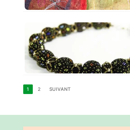
Pagination
1
2
SUIVANT
des
publications