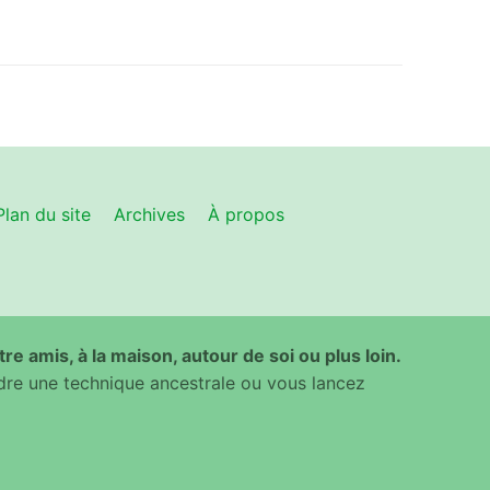
Plan du site
Archives
À propos
ntre amis, à la maison, autour de soi ou plus loin.
dre une technique ancestrale ou vous lancez