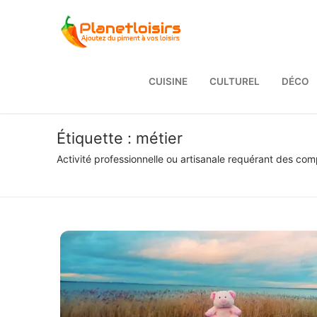
Aller
au
contenu
CUISINE
CULTUREL
DÉCO
Étiquette :
métier
Activité professionnelle ou artisanale requérant des co