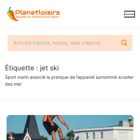
Aller
au
contenu
Étiquette :
jet ski
Sport marin associé la pratique de l’appareil surnommé scooter
des mer