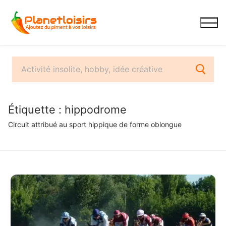
Aller
au
contenu
Étiquette :
hippodrome
Circuit attribué au sport hippique de forme oblongue