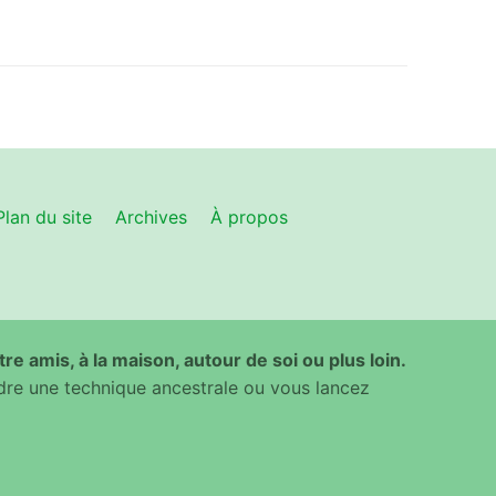
Plan du site
Archives
À propos
ntre amis, à la maison, autour de soi ou plus loin.
dre une technique ancestrale ou vous lancez