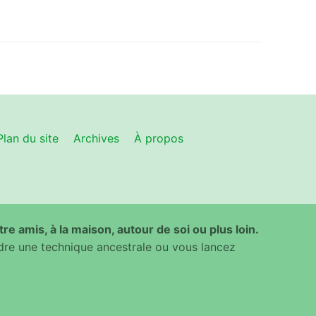
Plan du site
Archives
À propos
ntre amis, à la maison, autour de soi ou plus loin.
dre une technique ancestrale ou vous lancez