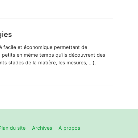
gies
té facile et économique permettant de
es petits en même temps qu’ils découvrent des
ents stades de la matière, les mesures, …).
Plan du site
Archives
À propos