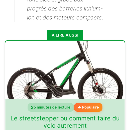
4.1. Le budget : prix et aides à l'achat
progrès des batteries lithium-
ion et des moteurs compacts.
4.2. Un marché en pleine expansion et des
perspectives prometteuses
5. Questions fréquentes (FAQ)
À LIRE AUSSI
5 minutes de lecture
🔥 Populaire
Le streetstepper ou comment faire du
vélo autrement