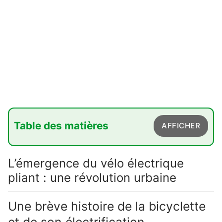
Table des matières
AFFICHER
1. L'émergence du vélo électrique pliant : une
L’émergence du vélo électrique
révolution urbaine
pliant : une révolution urbaine
1.1. Une brève histoire de la bicyclette et de
son électrification
Une brève histoire de la bicyclette
1.2. La singularité du format pliant : genèse et
utilité