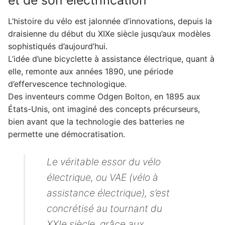
et de son électrification
2. Comprendre le vélo électrique pliant :
L’histoire du vélo est jalonnée d’innovations, depuis la
mécanique et technologie
draisienne du début du XIXe siècle jusqu’aux modèles
2.1. Anatomie d'un VAE pliant : les éléments
sophistiqués d’aujourd’hui.
clés
L’idée d’une bicyclette à assistance électrique, quant à
elle, remonte aux années 1890, une période
2.2. Les avantages techniques : performance
d’effervescence technologique.
et confort
Des inventeurs comme Odgen Bolton, en 1895 aux
3. Choisir son vélo électrique pliant : critères et
États-Unis, ont imaginé des concepts précurseurs,
modèles
bien avant que la technologie des batteries ne
3.1. Les aspects techniques à considérer
permette une démocratisation.
3.2. Esthétique et praticité : au-delà de la
Le véritable essor du vélo
performance
électrique, ou VAE (vélo à
3.3. Quelques modèles phares et leurs
particularités
assistance électrique), s’est
concrétisé au tournant du
4. Le vélo électrique pliant : un investissement
pour l'avenir
XXIe siècle, grâce aux