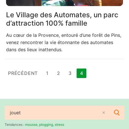
Le Village des Automates, un parc
d’attraction 100% famille
Au cœur de la Provence, entouré d’une forêt de Pins,
venez rencontrer la vie étonnante des automates
dans des lieux inattendus.
Pagination
PRÉCÉDENT
1
2
3
4
des
publications
Rechercher
:
Tendances :
mousse
,
plogging
,
stress