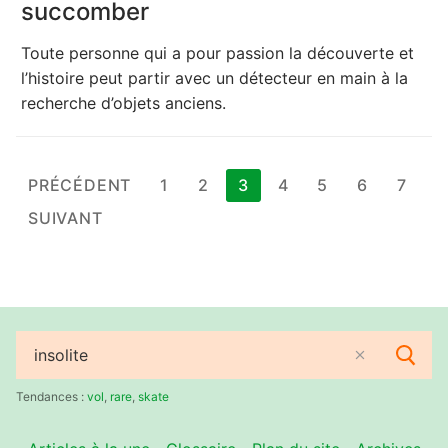
succomber
Toute personne qui a pour passion la découverte et
l’histoire peut partir avec un détecteur en main à la
recherche d’objets anciens.
Pagination
PRÉCÉDENT
1
2
3
4
5
6
7
des
SUIVANT
publications
Rechercher
:
Tendances :
vol
,
rare
,
skate