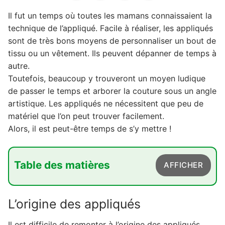
Il fut un temps où toutes les mamans connaissaient la
technique de l’appliqué. Facile à réaliser, les appliqués
sont de très bons moyens de personnaliser un bout de
tissu ou un vêtement. Ils peuvent dépanner de temps à
autre.
Toutefois, beaucoup y trouveront un moyen ludique
de passer le temps et arborer la couture sous un angle
artistique. Les appliqués ne nécessitent que peu de
matériel que l’on peut trouver facilement.
Alors, il est peut-être temps de s’y mettre !
Table des matières
AFFICHER
1. L'origine des appliqués
L’origine des appliqués
2. Les avantages et inconvénients des
appliqués
Il est difficile de remonter à l’origine des appliqués