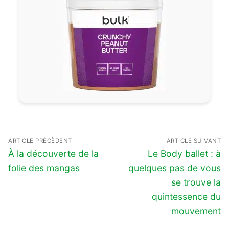
Navigation
ARTICLE PRÉCÈDENT
ARTICLE SUIVANT
de
Previous
Next
À la découverte de la
Le Body ballet : à
l’article
post:
post:
folie des mangas
quelques pas de vous
se trouve la
quintessence du
mouvement