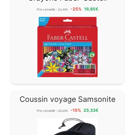
-25%
16,85€
Prix conseillé :
22,49€
Coussin voyage Samsonite
-15%
25,33€
Prix conseillé :
29,59€