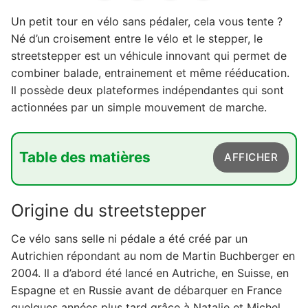
Un petit tour en vélo sans pédaler, cela vous tente ?
Né d’un croisement entre le vélo et le stepper, le
streetstepper est un véhicule innovant qui permet de
combiner balade, entrainement et même rééducation.
Il possède deux plateformes indépendantes qui sont
actionnées par un simple mouvement de marche.
Table des matières
AFFICHER
1. Origine du streetstepper
Origine du streetstepper
2. Description du streetstepper
Ce vélo sans selle ni pédale a été créé par un
3. Les caractéristiques techniques du
Autrichien répondant au nom de Martin Buchberger en
streetstepper
2004. Il a d’abord été lancé en Autriche, en Suisse, en
4. Les bienfaits du streetstepper
Espagne et en Russie avant de débarquer en France
5. Le streetstepper en France
quelques années plus tard grâce à Natalie et Michel