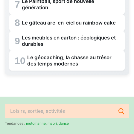
Le Paintball, sport de nouvelle
7
génération
8
Le gâteau arc-en-ciel ou rainbow cake
Les meubles en carton : écologiques et
9
durables
Le géocaching, la chasse au trésor
10
des temps modernes
Rechercher
:
Tendances :
motomarine
,
maori
,
danse