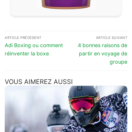
Navigation
ARTICLE PRÉCÈDENT
ARTICLE SUIVANT
de
Previous
Next
Adi Boxing ou comment
4 bonnes raisons de
l’article
post:
post:
réinventer la boxe
partir en voyage de
groupe
VOUS AIMEREZ AUSSI