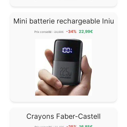
Mini batterie rechargeable Iniu
-34%
22,99€
Prix conseillé :
34,99€
Crayons Faber-Castell
-25%
16,85€