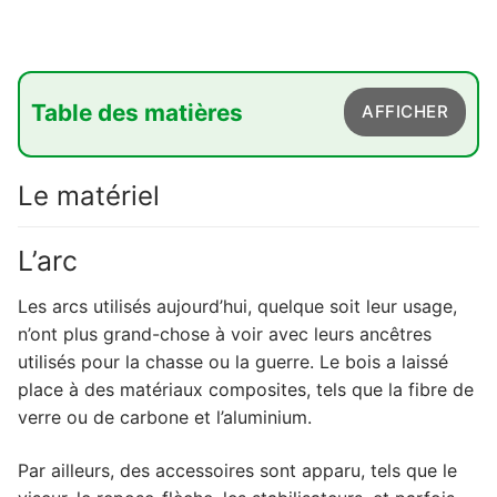
Table des matières
AFFICHER
1. Le matériel
Le matériel
1.1. L'arc
1.2. Les flèches
L’arc
1.3. La cible
Les arcs utilisés aujourd’hui, quelque soit leur usage,
2. Les pratiques en compétition
n’ont plus grand-chose à voir avec leurs ancêtres
utilisés pour la chasse ou la guerre. Le bois a laissé
3. Les types d'épreuves
place à des matériaux composites, tels que la fibre de
3.1. Les tirs en ligne
verre ou de carbone et l’aluminium.
3.2. Les tirs de parcours
Par ailleurs, des accessoires sont apparu, tels que le
3.3. Les tirs 3D