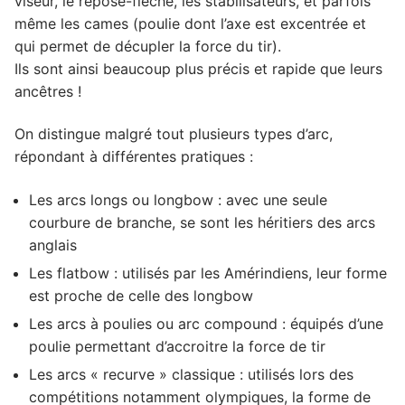
viseur, le repose-flèche, les stabilisateurs, et parfois
même les cames (poulie dont l’axe est excentrée et
4. Les pratiques de loisirs
qui permet de décupler la force du tir).
5. Public concerné
Ils sont ainsi beaucoup plus précis et rapide que leurs
6. Budget à y consacrer
ancêtres !
On distingue malgré tout plusieurs types d’arc,
répondant à différentes pratiques :
Les arcs longs ou longbow : avec une seule
courbure de branche, se sont les héritiers des arcs
anglais
Les flatbow : utilisés par les Amérindiens, leur forme
est proche de celle des longbow
Les arcs à poulies ou arc compound : équipés d’une
poulie permettant d’accroitre la force de tir
Les arcs « recurve » classique : utilisés lors des
compétitions notamment olympiques, la forme de