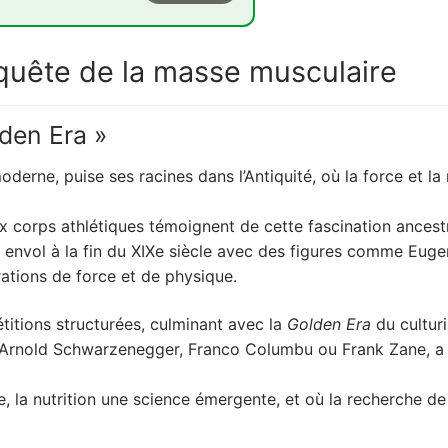
masse musculaire
a quête de la masse musculaire
réponse aux exigences du corps
lden Era »
illusions ?
moderne, puise ses racines dans l’Antiquité, où la force et
ns la reconstruction musculaire
fier les chiffres
corps athlétiques témoignent de cette fascination ancestra
e devient péril
on envol à la fin du XIXe siècle avec des figures comme Eu
ations de force et de physique.
issance et de danger
santé physique et mentale
titions structurées, culminant avec la
Golden Era
du cultur
’Arnold Schwarzenegger, Franco Columbu ou Frank Zane, a d
ce dans l'usage des suppléments
 la composition
e, la nutrition une science émergente, et où la recherche d
 holistique de la performance