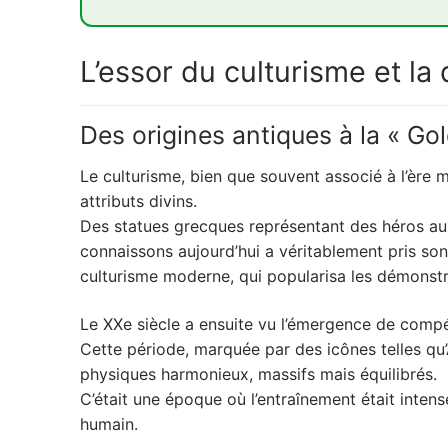
1. L'essor du culturisme et la quête de la 
L’essor du culturisme et l
1.1. Des origines antiques à la "Golden Era"
1.2. L'émergence des compléments : une 
Des origines antiques à la « Go
2. Les protéines en musculation : alliées ou 
Le culturisme, bien que souvent associé à l’ère 
2.1. Le rôle fondamental des protéines da
attributs divins.
2.2. Les besoins protéiques réels : démysti
Des statues grecques représentant des héros aux 
3. L'ombre du dopage : quand la performanc
connaissons aujourd’hui a véritablement pris s
culturisme moderne, qui popularisa les démonstr
3.1. Les anabolisants : une histoire de pu
3.2. Les conséquences insidieuses sur la 
Le XXe siècle a ensuite vu l’émergence de compé
Cette période, marquée par des icônes telles qu
4. Trouver l'équilibre : sagesse et vigilan
physiques harmonieux, massifs mais équilibrés.
4.1. L'importance cruciale du dosage et de
C’était une époque où l’entraînement était intens
humain.
4.2. Au-delà des protéines : une approche