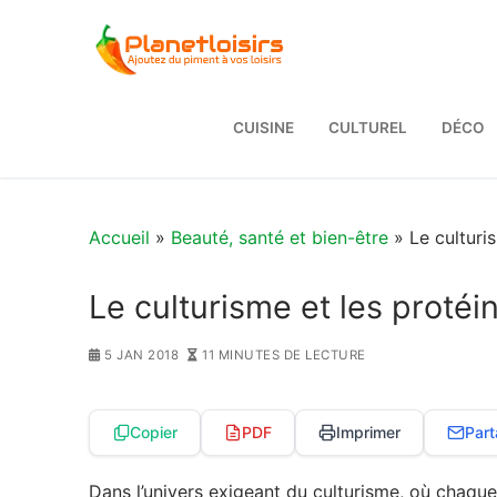
Aller
au
contenu
CUISINE
CULTUREL
DÉCO
Accueil
»
Beauté, santé et bien-être
» Le culturi
Le culturisme et les proté
5 JAN 2018
11 MINUTES DE LECTURE
Copier
PDF
Imprimer
Part
Dans l’univers exigeant du culturisme, où chaque