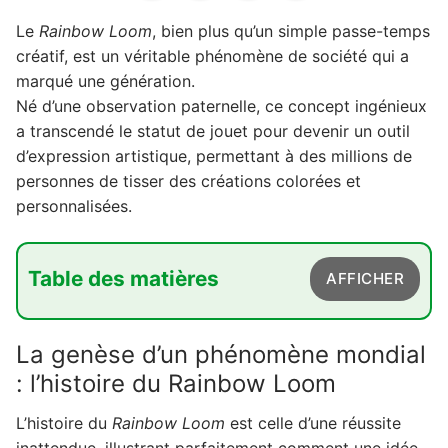
Le
Rainbow Loom
, bien plus qu’un simple passe-temps
créatif, est un véritable phénomène de société qui a
marqué une génération.
Né d’une observation paternelle, ce concept ingénieux
a transcendé le statut de jouet pour devenir un outil
d’expression artistique, permettant à des millions de
personnes de tisser des créations colorées et
personnalisées.
Table des matières
AFFICHER
1. La genèse d'un phénomène mondial :
La genèse d’un phénomène mondial
l'histoire du Rainbow Loom
: l’histoire du Rainbow Loom
1.1. De l'idée familiale à l'innovation brevetée
L’histoire du
Rainbow Loom
est celle d’une réussite
1.2. L'ascension fulgurante et la
reconnaissance
inattendue, illustrant parfaitement comment une idée