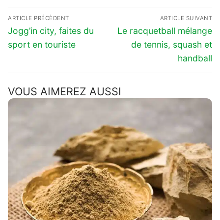
Navigation
ARTICLE PRÉCÈDENT
ARTICLE SUIVANT
de
Previous
Next
Jogg’in city, faites du
Le racquetball mélange
l’article
post:
post:
sport en touriste
de tennis, squash et
handball
VOUS AIMEREZ AUSSI