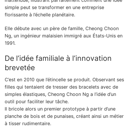
simple peut se transformer en une entreprise
2. Anatomie du kit original et enjeux techniques
florissante à l’échelle planétaire.
2.1. Le métier à tisser : une ingéniosité
modulable
Elle débute avec un père de famille, Cheong Choon
Ng, un ingénieur malaisien immigré aux États-Unis en
2.2. La matière première : l'importance des
1991.
élastiques latex-free
3. L'art du tressage : techniques et modèles
De l’idée familiale à l’innovation
esthétiques
brevetée
3.1. Progression technique : du simple au
complexe
C’est en 2010 que l’étincelle se produit. Observant ses
filles qui tentaient de tresser des bracelets avec de
3.2. Quelques modèles emblématiques
simples élastiques, Cheong Choon Ng a l’idée d’un
4. Acquisition et marché : le prix de
outil pour faciliter leur tâche.
l'authenticité
Il bricole alors un premier prototype à partir d’une
4.1. Où se procurer le matériel ?
planche de bois et de punaises, créant ainsi un métier
à tisser rudimentaire.
4.2. Évaluation tarifaire