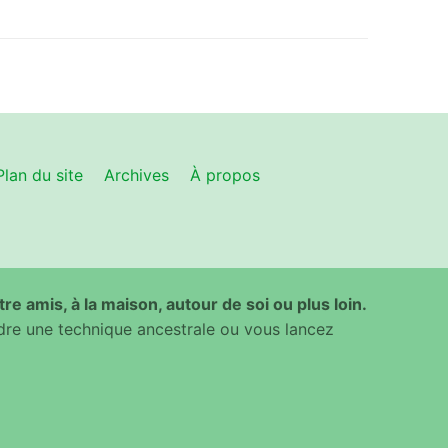
Plan du site
Archives
À propos
ntre amis, à la maison, autour de soi ou plus loin.
dre une technique ancestrale ou vous lancez