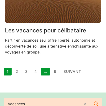
Les vacances pour célibataire
Partir en vacances seul offre liberté, autonomie et
découverte de soi, une alternative enrichissante aux
voyages en groupe.
Pagination
1
2
3
4
…
9
SUIVANT
des
publications