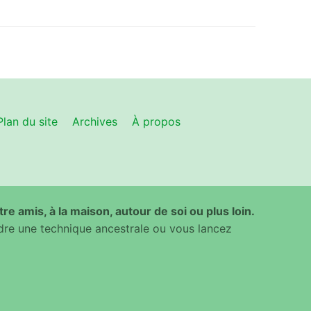
Plan du site
Archives
À propos
ntre amis, à la maison, autour de soi ou plus loin.
dre une technique ancestrale ou vous lancez