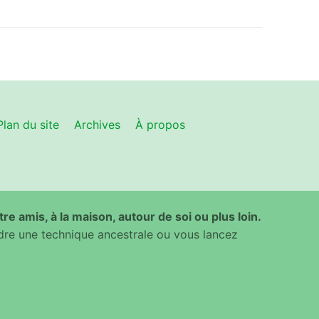
Plan du site
Archives
À propos
ntre amis, à la maison, autour de soi ou plus loin.
dre une technique ancestrale ou vous lancez