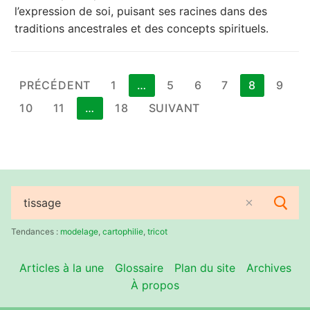
l’expression de soi, puisant ses racines dans des
traditions ancestrales et des concepts spirituels.
Pagination
PRÉCÉDENT
1
…
5
6
7
8
9
des
10
11
…
18
SUIVANT
publications
Rechercher
:
Tendances :
modelage
,
cartophilie
,
tricot
Articles à la une
Glossaire
Plan du site
Archives
À propos