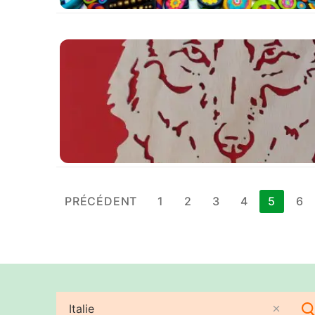
Pagination
PRÉCÉDENT
1
2
3
4
5
6
des
publications