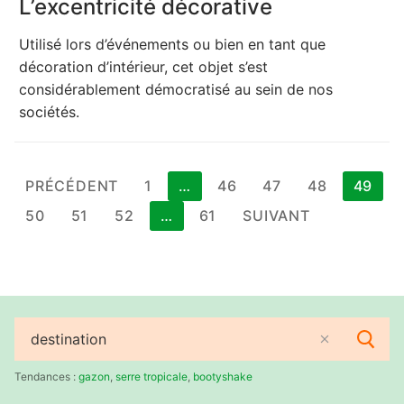
L’excentricité décorative
Utilisé lors d’événements ou bien en tant que
décoration d’intérieur, cet objet s’est
considérablement démocratisé au sein de nos
sociétés.
Pagination
PRÉCÉDENT
1
…
46
47
48
49
des
50
51
52
…
61
SUIVANT
publications
Rechercher
:
Tendances :
gazon
,
serre tropicale
,
bootyshake