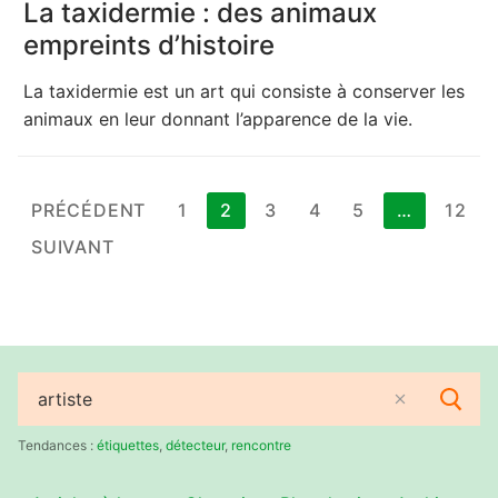
La taxidermie : des animaux
empreints d’histoire
La taxidermie est un art qui consiste à conserver les
animaux en leur donnant l’apparence de la vie.
Pagination
PRÉCÉDENT
1
2
3
4
5
…
12
des
SUIVANT
publications
Rechercher
:
Tendances :
étiquettes
,
détecteur
,
rencontre