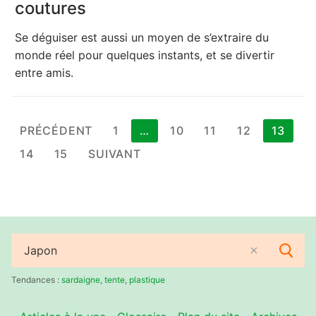
coutures
Se déguiser est aussi un moyen de s’extraire du
monde réel pour quelques instants, et se divertir
entre amis.
Pagination
PRÉCÉDENT
1
…
10
11
12
13
des
14
15
SUIVANT
publications
Rechercher
:
Tendances :
sardaigne
,
tente
,
plastique