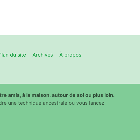
Plan du site
Archives
À propos
ntre amis, à la maison, autour de soi ou plus loin.
dre une technique ancestrale ou vous lancez