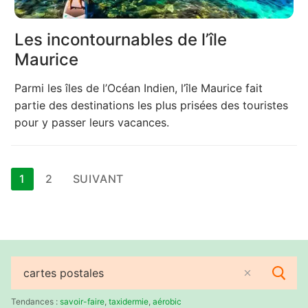
Les incontournables de l’île
Maurice
Parmi les îles de l’Océan Indien, l’île Maurice fait
partie des destinations les plus prisées des touristes
pour y passer leurs vacances.
Pagination
1
2
SUIVANT
des
publications
Rechercher
:
Tendances :
savoir-faire
,
taxidermie
,
aérobic